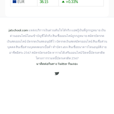
EUR
38.15
+0.33
%
jatschool.com
แหล่งบริการเงินด่วนทันใจได้จริง แอพกู้เงินที่ถูกกฎหมาย เงิน
ด่วนออนไลน์โอนเข้าบัญชีได้จริง สินเชื่อออนไลน์ถูกกฎหมาย สมัครบัตรกด
เงินสดออนไลน์ บัตรกดเงินสดอนุมัติไว บัตรกดเงินสดสมัครออนไลน์ สินเชื่อส่วน
บุคคล สินเชื่อส่วนบุคคลดอกเบี้ยต่ำ ทำบัตร atm สินเชื่อธนาคารไหนอนุมัติง่าย
อาชีพอิสระ 2567 สมัครบัตรเดบิต หารายได้เสริมออนไลน์ ปิดหนี้บัตรเครดิต
โครงการรวมหนี้บัตรเครดิต 2567
มาติดต่อกันทาง Twitter กันเถอะ