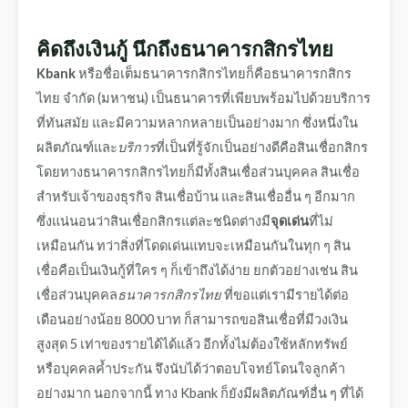
คิดถึงเงินกู้ นึกถึงธนาคารกสิกรไทย
Kbank
หรือ
ชื่อเต็มธนาคารกสิกรไทยก็คือ
ธนาคารกสิกร
ไทย จำกัด (มหาชน) เป็นธนาคารที่เพียบพร้อมไปด้วยบริการ
ที่ทันสมัย และมีความหลากหลายเป็นอย่างมาก ซึ่งหนึ่งใน
ผลิตภัณฑ์และ
บริการ
ที่เป็นที่รู้จักเป็นอย่างดีคือสินเชื่อกสิกร
โดยทางธนาคารกสิกรไทยก็มีทั้งสินเชื่อส่วนบุคคล สินเชื่อ
สำหรับเจ้าของธุรกิจ สินเชื่อบ้าน และสินเชื่ออื่น ๆ อีกมาก
ซึ่งแน่นอนว่าสินเชื่อกสิกรแต่ละชนิดต่างมี
จุดเด่น
ที่ไม่
เหมือนกัน ทว่าสิ่งที่โดดเด่นแทบจะเหมือนกันในทุก ๆ สิน
เชื่อคือเป็นเงินกู้ที่ใคร ๆ ก็เข้าถึงได้ง่าย ยกตัวอย่างเช่น สิน
เชื่อส่วนบุคคล
ธนาคารกสิกรไทย
ที่ขอแต่เรามีรายได้ต่อ
เดือนอย่างน้อย 8000 บาท ก็สามารถขอสินเชื่อที่มีวงเงิน
สูงสุด 5 เท่าของรายได้ได้แล้ว อีกทั้งไม่ต้องใช้หลักทรัพย์
หรือบุคคลค้ำประกัน จึงนับได้ว่าตอบโจทย์โดนใจลูกค้า
อย่างมาก นอกจากนี้ ทาง Kbank ก็ยังมีผลิตภัณฑ์อื่น ๆ ที่ได้