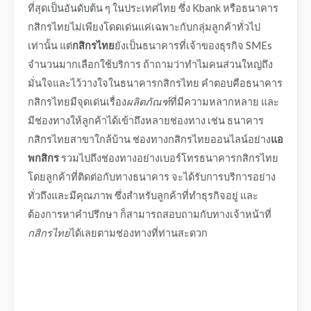
ที่สุดเป็นอันดับต้น ๆ ในประเทศไทย ซึ่ง Kbank หรือธนาคาร
กสิกรไทยไม่เพียงโดดเด่นแค่เฉพาะกับกลุ่มลูกค้าทั่วไป
เท่านั้น แต่
กสิกรไทย
ยังเป็นธนาคารที่เจ้าของธุรกิจ SMEs
จำนวนมากเลือกใช้บริการ ถ้าถามว่าทำไมคนส่วนใหญ่ถึง
มั่นใจและไว้วางใจในธนาคารกสิกรไทย คำตอบคือธนาคาร
กสิกรไทยมีจุดเด่นเรื่อง
ผลิตภัณฑ์
ที่มีความหลากหลาย และ
มีช่องทางให้ลูกค้าได้เข้าถึงหลายช่องทาง เช่น
ธนาคาร
กสิกรไทยสาขาใกล้บ้าน ช่องทาง
กสิกรไทยออนไลน์อย่าง
แอ
พกสิกร
รวมไปถึงช่องทางอย่าง
เบอร์โทรธนาคารกสิกรไทย
โดยลูกค้าที่ติดต่อกับทางธนาคาร จะได้รับการบริการอย่าง
ทั่วถึงและมีคุณภาพ ซึ่งสำหรับลูกค้าที่ทำธุรกิจอยู่ และ
ต้องการหาคำปรึกษา ก็สามารถสอบถามกับทางเจ้าหน้าที่
กสิกรไทย
ได้เลยตามช่องทางที่ท่านสะดวก