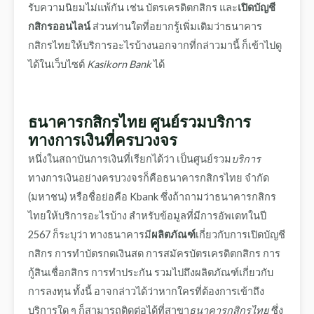
รับความนิยมไม่แพ้กัน เช่น
บัตรเครดิตกสิกร และ
เปิดบัญชี
กสิกรออนไลน์
ส่วนท่านใดที่อยากรู้เพิ่มเติมว่า
ธนาคาร
กสิกรไทยให้บริการอะไรบ้างนอกจากที่กล่าวมานี้ ก็เข้าไปดู
ได้ในเว็บไซต์
Kasikorn Bank
ได้
ธนาคารกสิกรไทย ศูนย์รวมบริการ
ทางการเงินที่ครบวงจร
หนึ่งในสถาบันการเงินที่เรียกได้ว่า เป็นศูนย์รวม
บริการ
ทางการเงินอย่างครบวงจรก็คือ
ธนาคารกสิกรไทย จำกัด
(มหาชน) หรือชื่อย่อคือ Kbank ซึ่งถ้าถามว่า
ธนาคารกสิกร
ไทยให้บริการอะไรบ้าง สำหรับข้อมูลที่มีการอัพเดทในปี
2567 ก็ระบุว่า ทางธนาคารมี
ผลิตภัณฑ์
เกี่ยวกับการ
เปิดบัญชี
กสิกร การทำบัตรกดเงินสด การสมัครบัตรเครดิตกสิกร การ
กู้สินเชื่อกสิกร การทำประกัน รวมไปถึงผลิตภัณฑ์เกี่ยวกับ
การลงทุน ทั้งนี้ อาจกล่าวได้ว่าหากใครที่ต้องการเข้าถึง
บริการใด ๆ ก็สามารถติดต่อได้ที่สาขา
ธนาคารกสิกรไทย
ซึ่ง